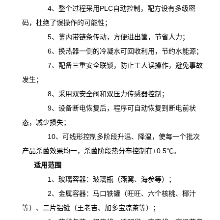
4、整个过程采用PLC自动控制，配方设有多级密
码，杜绝了误操作的可能性；
5、釜内带链条传动，方便进出筐，节省人力；
6、换热器一侧的冷凝水可回收利用，节约水能源；
7、配备三重安全联锁，防止工人误操作，避免事故
发生；
8、采用双安全阀和双压力传感器控制；
9、设备断电恢复后，程序可自动恢复到断电前状
态，减少损失；
10、可线形控制多阶段升温、降温，
使
每一个批次
产品杀菌效果均一，杀菌阶段热分布控制在
±0.5℃。
适用范围
1、玻璃容器：玻璃瓶（燕窝、海参等）；
2、金属容器：马口铁罐（旺旺、六个核桃、椰汁
等）、二片铝罐（王老吉、加多宝凉茶等）；