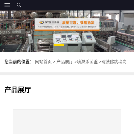
您当前的位置：
网站首页
>
产品展厅
>
喷淋杀菌釜
>
碗装佛跳墙高
温杀菌釜 鼎泰盛喷淋杀菌锅 反压灭菌锅
产品展厅