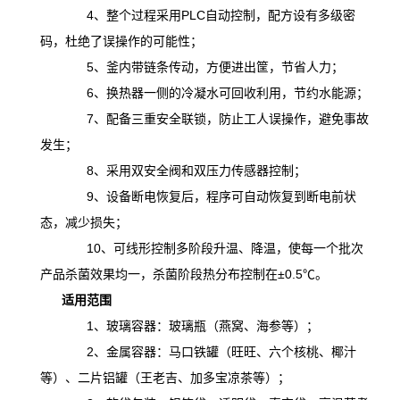
4、整个过程采用PLC自动控制，配方设有多级密
码，杜绝了误操作的可能性；
5、釜内带链条传动，方便进出筐，节省人力；
6、换热器一侧的冷凝水可回收利用，节约水能源；
7、配备三重安全联锁，防止工人误操作，避免事故
发生；
8、采用双安全阀和双压力传感器控制；
9、设备断电恢复后，程序可自动恢复到断电前状
态，减少损失；
10、可线形控制多阶段升温、降温，
使
每一个批次
产品杀菌效果均一，杀菌阶段热分布控制在
±0.5℃。
适用范围
1、玻璃容器：玻璃瓶（燕窝、海参等）；
2、金属容器：马口铁罐（旺旺、六个核桃、椰汁
等）、二片铝罐（王老吉、加多宝凉茶等）；