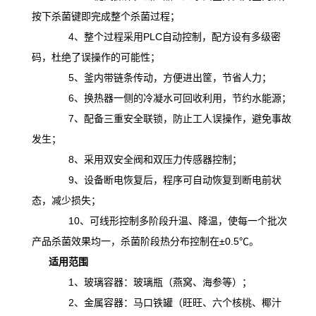
按下杀菌键即完成整个杀菌过程；
4、整个过程采用PLC自动控制，配方设有多级密
码，杜绝了误操作的可能性；
5、釜内带链条传动，方便进出筐，节省人力；
6、换热器一侧的冷凝水可回收利用，节约水能源；
7、配备三重安全联锁，防止工人误操作，避免事故
发生；
8、采用双安全阀和双压力传感器控制；
9、设备断电恢复后，程序可自动恢复到断电前状
态，减少损失；
10、可线形控制多阶段升温、降温，
使
每一个批次
产品杀菌效果均一，杀菌阶段热分布控制在
±0.5℃。
适用范围
1、玻璃容器：玻璃瓶（燕窝、海参等）；
2、金属容器：马口铁罐（旺旺、六个核桃、椰汁