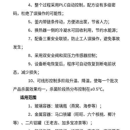
4、整个过程采用PLC自动控制，配方设有多级密
码，杜绝了误操作的可能性；
5、釜内带链条传动，方便进出筐，节省人力；
6、换热器一侧的冷凝水可回收利用，节约水能源；
7、配备三重安全联锁，防止工人误操作，避免事故
发生；
8、采用双安全阀和双压力传感器控制；
9、设备断电恢复后，程序可自动恢复到断电前状
态，减少损失；
10、可线形控制多阶段升温、降温，
使
每一个批次
产品杀菌效果均一，杀菌阶段热分布控制在
±0.5℃。
适用范围
1、玻璃容器：玻璃瓶（燕窝、海参等）；
2、金属容器：马口铁罐（旺旺、六个核桃、椰汁
等）、二片铝罐（王老吉、加多宝凉茶等）；