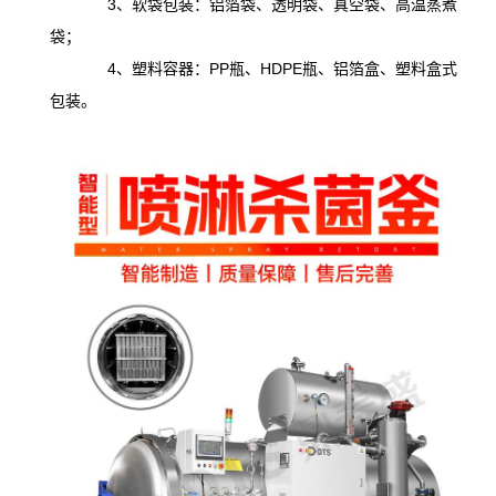
3、软袋包装：铝箔袋、透明袋、真空袋、高温蒸煮
袋；
4、塑料容器：PP瓶、HDPE瓶、铝箔盒、塑料盒式
包装。