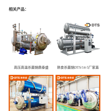
相关产品：
高压高温杀菌锅鼎泰盛
熟食杀菌锅DTS/14-5厂家直
DTS/15-4
供