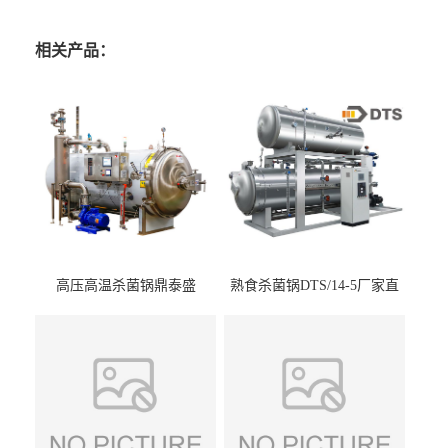
相关产品：
高压高温杀菌锅鼎泰盛
熟食杀菌锅DTS/14-5厂家直
DTS/15-4
供