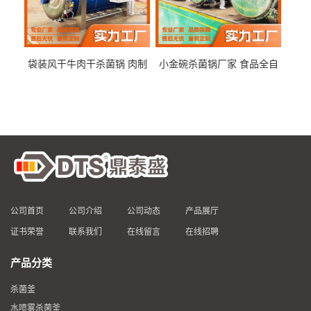
袋装风干牛肉干杀菌锅 肉制
小金碗杀菌锅厂家 食品全自
品高温杀菌釜 食品杀菌设备
动杀菌设备 燕窝高温杀菌釜
公司首页
公司介绍
公司动态
产品展厅
证书荣誉
联系我们
在线留言
在线招聘
产品分类
杀菌釜
水喷雾杀菌釜