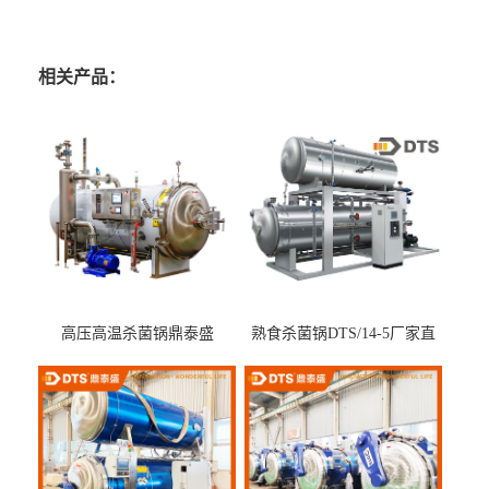
相关产品：
高压高温杀菌锅鼎泰盛
熟食杀菌锅DTS/14-5厂家直
DTS/15-4
供