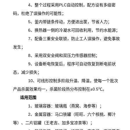
4、整个过程采用PLC自动控制，配方设有多级密
码，杜绝了误操作的可能性；
5、釜内带链条传动，方便进出筐，节省人力；
6、换热器一侧的冷凝水可回收利用，节约水能源；
7、配备三重安全联锁，防止工人误操作，避免事故
发生；
8、采用双安全阀和双压力传感器控制；
9、设备断电恢复后，程序可自动恢复到断电前状
态，减少损失；
10、可线形控制多阶段升温、降温，
使
每一个批次
产品杀菌效果均一，杀菌阶段热分布控制在
±0.5℃。
适用范围
1、玻璃容器：玻璃瓶（燕窝、海参等）；
2、金属容器：马口铁罐（旺旺、六个核桃、椰汁
等）、二片铝罐（王老吉、加多宝凉茶等）；