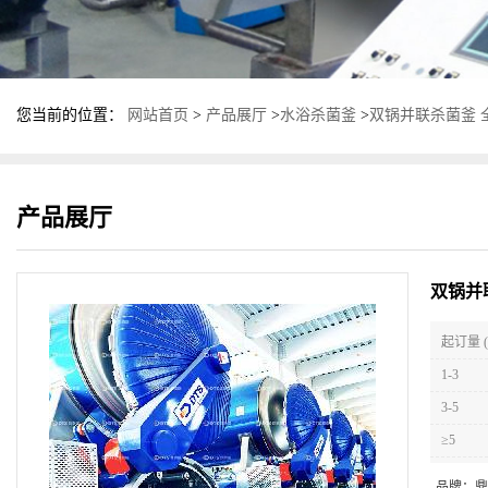
您当前的位置：
网站首页
>
产品展厅
>
水浴杀菌釜
>
双锅并联杀菌釜 
产品展厅
双锅并
起订量 (
1-3
3-5
≥5
品牌：
鼎