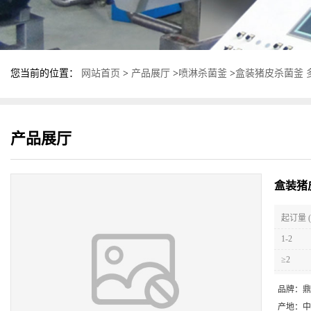
您当前的位置：
网站首页
>
产品展厅
>
喷淋杀菌釜
>
盒装猪皮杀菌釜 
产品展厅
盒装猪
起订量 (
1-2
≥2
品牌：
鼎
产地：
中