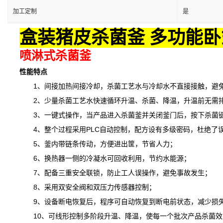
加工定制
是
盒装猪皮杀菌釜 多功能卧
喷淋式杀菌釜
性能特点
1、间接加热间接冷却，杀菌工艺水与冷却水不直接接触，避免
2、少量杀菌工艺水快速循环升温、杀菌、降温，升温前无需排
3、一键式操作，当产品进入杀菌釜并关闭釜门后，按下杀菌键
4、整个过程采用PLC自动控制，配方设有多级密码，杜绝了
5、釜内带链条传动，方便进出筐，节省人力；
6、换热器一侧的冷凝水可回收利用，节约水能源；
7、配备三重安全联锁，防止工人误操作，避免事故发生；
8、采用双安全阀和双压力传感器控制；
9、设备断电恢复后，程序可自动恢复到断电前状态，减少损
10、可线形控制多阶段升温、降温，
使
每一个批次产品杀菌效