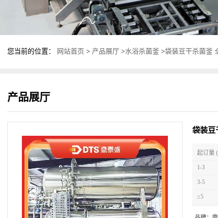
您当前的位置：
网站首页
>
产品展厅
>
水浴杀菌釜
>
袋装豆干杀菌釜 
产品展厅
袋装豆
起订量 (
1-3
3-5
≥5
品牌：
鼎