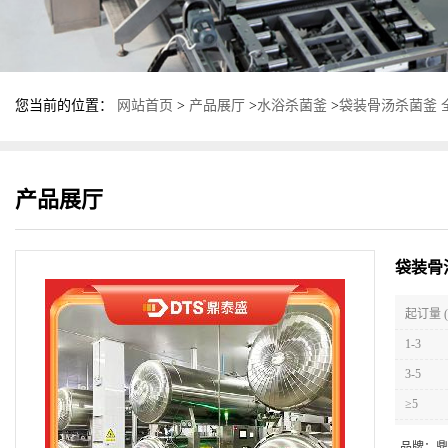
您当前的位置：
网站首页
>
产品展厅
>
水浴杀菌釜
>
袋装骨汤杀菌釜 
产品展厅
袋装骨
起订量 (
1-3
3-5
≥5
品牌：
鼎