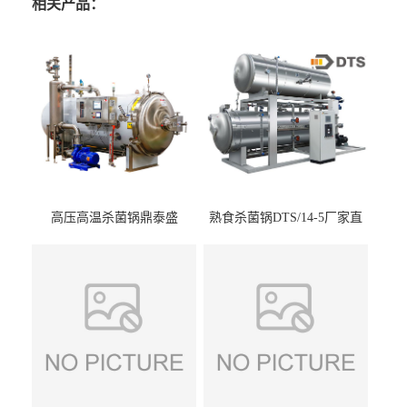
相关产品：
高压高温杀菌锅鼎泰盛
熟食杀菌锅DTS/14-5厂家直
DTS/15-4
供