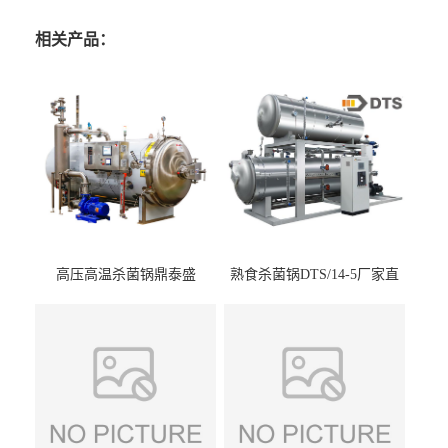
相关产品：
高压高温杀菌锅鼎泰盛
熟食杀菌锅DTS/14-5厂家直
DTS/15-4
供