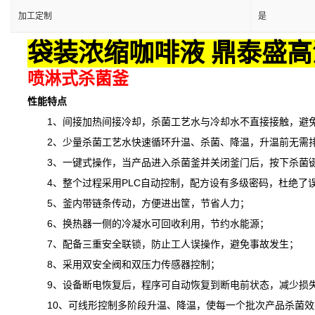
加工定制
是
袋装浓缩咖啡液 鼎泰盛高
喷淋式杀菌釜
性能特点
1、间接加热间接冷却，杀菌工艺水与冷却水不直接接触，避免
2、少量杀菌工艺水快速循环升温、杀菌、降温，升温前无需排
3、一键式操作，当产品进入杀菌釜并关闭釜门后，按下杀菌键
4、整个过程采用PLC自动控制，配方设有多级密码，杜绝了
5、釜内带链条传动，方便进出筐，节省人力；
6、换热器一侧的冷凝水可回收利用，节约水能源；
7、配备三重安全联锁，防止工人误操作，避免事故发生；
8、采用双安全阀和双压力传感器控制；
9、设备断电恢复后，程序可自动恢复到断电前状态，减少损
10、可线形控制多阶段升温、降温，
使
每一个批次产品杀菌效