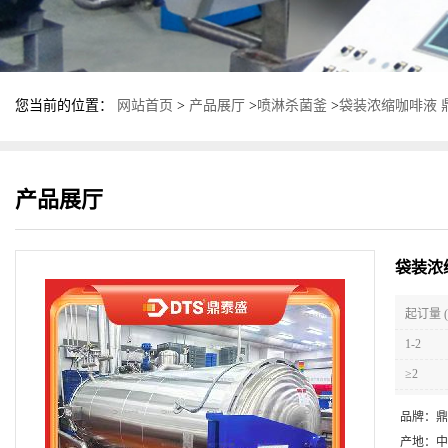
您当前的位置：
网站首页
>
产品展厅
>
喷淋杀菌釜
>
袋装浓缩咖啡液 
产品展厅
袋装浓
起订量 (
1-2
≥2
品牌：
鼎
产地：
中