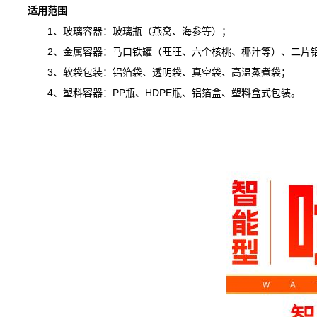
适用范围
1、玻璃容器：玻璃瓶（燕窝、海参等）；
2、金属容器：马口铁罐（旺旺、六个核桃、椰汁等）、二片铝
3、软袋包装：铝箔袋、透明袋、真空袋、高温蒸煮袋；
4、塑料容器：PP瓶、HDPE瓶、铝箔盒、塑料盒式包装。