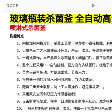
加工定制
是
玻璃瓶装杀菌釜 全自动高
喷淋式杀菌釜
性能特点
1、间接加热间接冷却，杀菌工艺水与冷却水不直接接触，避免
2、少量杀菌工艺水快速循环升温、杀菌、降温，升温前无需排
3、一键式操作，当产品进入杀菌釜并关闭釜门后，按下杀菌键
4、整个过程采用PLC自动控制，配方设有多级密码，杜绝了
5、釜内带链条传动，方便进出筐，节省人力；
6、换热器一侧的冷凝水可回收利用，节约水能源；
7、配备三重安全联锁，防止工人误操作，避免事故发生；
8、采用双安全阀和双压力传感器控制；
9、设备断电恢复后，程序可自动恢复到断电前状态，减少损
10、可线形控制多阶段升温、降温，
使
每一个批次产品杀菌效