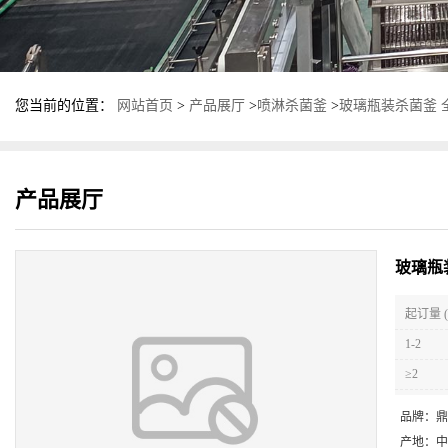
您当前的位置：
网站首页
>
产品展厅
>
喷淋杀菌釜
>
玻璃瓶装杀菌釜 
产品展厅
玻璃瓶
起订量 (
1-2
≥2
品牌：
鼎
产地：
中