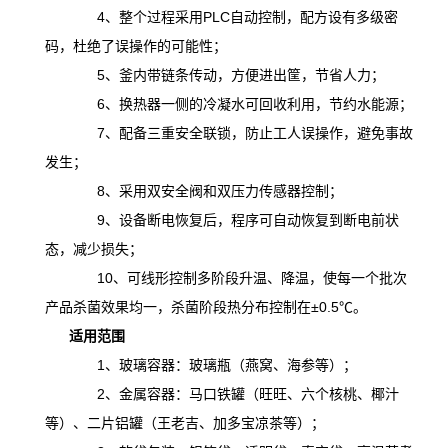
4、整个过程采用PLC自动控制，配方设有多级密
码，杜绝了误操作的可能性；
5、釜内带链条传动，方便进出筐，节省人力；
6、换热器一侧的冷凝水可回收利用，节约水能源；
7、配备三重安全联锁，防止工人误操作，避免事故
发生；
8、采用双安全阀和双压力传感器控制；
9、设备断电恢复后，程序可自动恢复到断电前状
态，减少损失；
10、可线形控制多阶段升温、降温，
使
每一个批次
产品杀菌效果均一，杀菌阶段热分布控制在
±0.5℃。
适用范围
1、玻璃容器：玻璃瓶（燕窝、海参等）；
2、金属容器：马口铁罐（旺旺、六个核桃、椰汁
等）、二片铝罐（王老吉、加多宝凉茶等）；