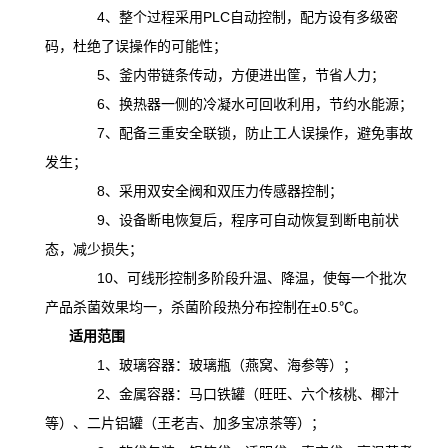
4、整个过程采用PLC自动控制，配方设有多级密
码，杜绝了误操作的可能性；
5、釜内带链条传动，方便进出筐，节省人力；
6、换热器一侧的冷凝水可回收利用，节约水能源；
7、配备三重安全联锁，防止工人误操作，避免事故
发生；
8、采用双安全阀和双压力传感器控制；
9、设备断电恢复后，程序可自动恢复到断电前状
态，减少损失；
10、可线形控制多阶段升温、降温，
使
每一个批次
产品杀菌效果均一，杀菌阶段热分布控制在
±0.5℃。
适用范围
1、玻璃容器：玻璃瓶（燕窝、海参等）；
2、金属容器：马口铁罐（旺旺、六个核桃、椰汁
等）、二片铝罐（王老吉、加多宝凉茶等）；