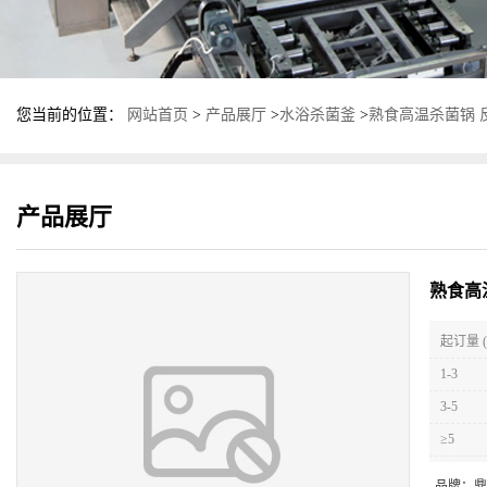
您当前的位置：
网站首页
>
产品展厅
>
水浴杀菌釜
>
熟食高温杀菌锅 
产品展厅
熟食高
起订量 (
1-3
3-5
≥5
品牌：
鼎