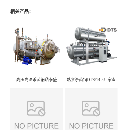
相关产品：
高压高温杀菌锅鼎泰盛
熟食杀菌锅DTS/14-5厂家直
DTS/15-4
供