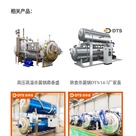
相关产品：
高压高温杀菌锅鼎泰盛
熟食杀菌锅DTS/14-5厂家直
DTS/15-4
供