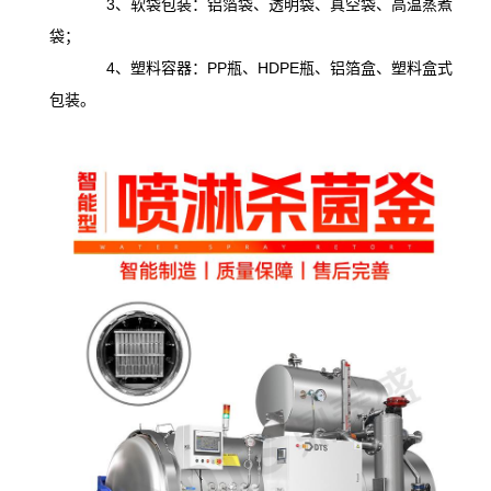
3、软袋包装：铝箔袋、透明袋、真空袋、高温蒸煮
袋；
4、塑料容器：PP瓶、HDPE瓶、铝箔盒、塑料盒式
包装。