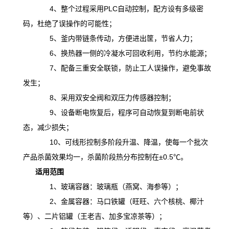
4、整个过程采用PLC自动控制，配方设有多级密
码，杜绝了误操作的可能性；
5、釜内带链条传动，方便进出筐，节省人力；
6、换热器一侧的冷凝水可回收利用，节约水能源；
7、配备三重安全联锁，防止工人误操作，避免事故
发生；
8、采用双安全阀和双压力传感器控制；
9、设备断电恢复后，程序可自动恢复到断电前状
态，减少损失；
10、可线形控制多阶段升温、降温，
使
每一个批次
产品杀菌效果均一，杀菌阶段热分布控制在
±0.5℃。
适用范围
1、玻璃容器：玻璃瓶（燕窝、海参等）；
2、金属容器：马口铁罐（旺旺、六个核桃、椰汁
等）、二片铝罐（王老吉、加多宝凉茶等）；