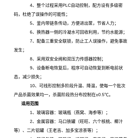
4、整个过程采用PLC自动控制，配方设有多级密
码，杜绝了误操作的可能性；
5、釜内带链条传动，方便进出筐，节省人力；
6、换热器一侧的冷凝水可回收利用，节约水能源；
7、配备三重安全联锁，防止工人误操作，避免事故
发生；
8、采用双安全阀和双压力传感器控制；
9、设备断电恢复后，程序可自动恢复到断电前状
态，减少损失；
10、可线形控制多阶段升温、降温，
使
每一个批次
产品杀菌效果均一，杀菌阶段热分布控制在
±0.5℃。
适用范围
1、玻璃容器：玻璃瓶（燕窝、海参等）；
2、金属容器：马口铁罐（旺旺、六个核桃、椰汁
等）、二片铝罐（王老吉、加多宝凉茶等）；