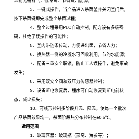
温前无需排气，低噪音、节省蒸汽能源；
3、一键式操作，当产品进入杀菌釜并关闭釜门后，
按下杀菌键即完成整个杀菌过程；
4、整个过程采用PLC自动控制，配方设有多级密
码，杜绝了误操作的可能性；
5、釜内带链条传动，方便进出筐，节省人力；
6、换热器一侧的冷凝水可回收利用，节约水能源；
7、配备三重安全联锁，防止工人误操作，避免事故
发生；
8、采用双安全阀和双压力传感器控制；
9、设备断电恢复后，程序可自动恢复到断电前状
态，减少损失；
10、可线形控制多阶段升温、降温，
使
每一个批次
产品杀菌效果均一，杀菌阶段热分布控制在
±0.5℃。
适用范围
1、玻璃容器：玻璃瓶（燕窝、海参等）；