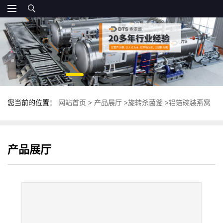
您当前的位置：
网站首页
>
产品展厅
>
旋转杀菌釜
>
铝箔碗装燕窝
粥灭菌设备 全自动高温杀菌锅 旋转杀菌釜
产品展厅