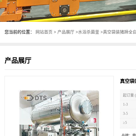
您当前的位置：
网站首页
>
产品展厅
>
水浴杀菌釜
>
真空袋装猪蹄全自
产品展厅
真空袋
起订量 (
1-3
3-5
≥5
品牌：
鼎