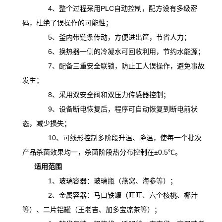
4、整个过程采用PLC自动控制，配方设有多级密
码，杜绝了误操作的可能性；
5、釜内带链条传动，方便进出筐，节省人力；
6、换热器一侧的冷凝水可回收利用，节约水能源；
7、配备三重安全联锁，防止工人误操作，避免事故
发生；
8、采用双安全阀和双压力传感器控制；
9、设备断电恢复后，程序可自动恢复到断电前状
态，减少损失；
10、可线形控制多阶段升温、降温，
使
每一个批次
产品杀菌效果均一，杀菌阶段热分布控制在
±0.5℃。
适用范围
1、玻璃容器：玻璃瓶（燕窝、海参等）；
2、金属容器：马口铁罐（旺旺、六个核桃、椰汁
等）、二片铝罐（王老吉、加多宝凉茶等）；