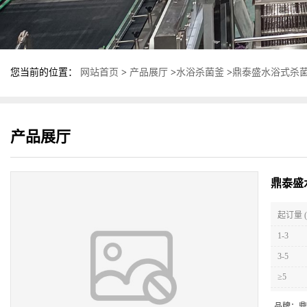
您当前的位置：
网站首页
>
产品展厅
>
水浴杀菌釜
>
鼎泰盛水浴式杀菌
产品展厅
鼎泰盛
起订量 (
1-3
3-5
≥5
品牌：
鼎