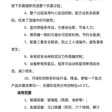
按下杀菌键即完成整个杀菌过程；
4、整个过程采用PLC自动控制，配方设有多级密
码，杜绝了误操作的可能性；
5、釜内带链条传动，方便进出筐，节省人力；
6、换热器一侧的冷凝水可回收利用，节约水能源；
7、配备三重安全联锁，防止工人误操作，避免事故
发生；
8、采用双安全阀和双压力传感器控制；
9、设备断电恢复后，程序可自动恢复到断电前状
态，减少损失；
10、可线形控制多阶段升温、降温，
使
每一个批次
产品杀菌效果均一，杀菌阶段热分布控制在
±0.5℃。
适用范围
1、玻璃容器：玻璃瓶（燕窝、海参等）；
2、金属容器：马口铁罐（旺旺、六个核桃、椰汁