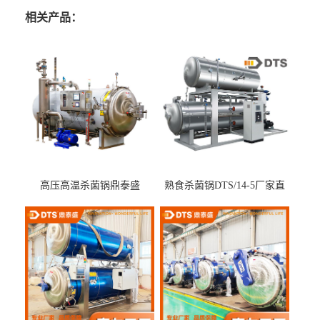
相关产品：
高压高温杀菌锅鼎泰盛
熟食杀菌锅DTS/14-5厂家直
DTS/15-4
供