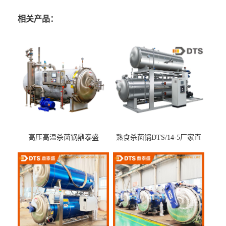
相关产品：
高压高温杀菌锅鼎泰盛
熟食杀菌锅DTS/14-5厂家直
DTS/15-4
供