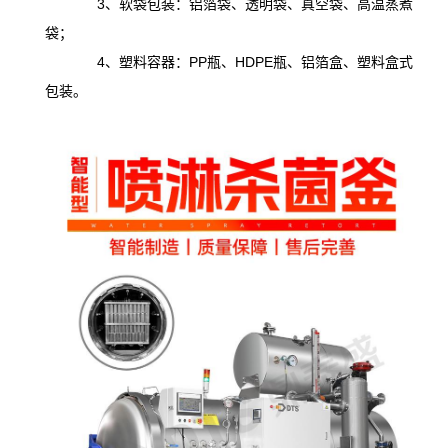
3、软袋包装：铝箔袋、透明袋、真空袋、高温蒸煮
袋；
4、塑料容器：PP瓶、HDPE瓶、铝箔盒、塑料盒式
包装。