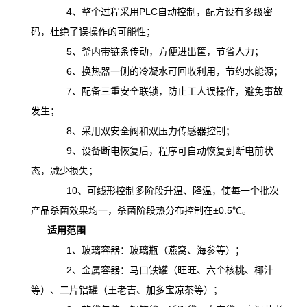
4、整个过程采用PLC自动控制，配方设有多级密
码，杜绝了误操作的可能性；
5、釜内带链条传动，方便进出筐，节省人力；
6、换热器一侧的冷凝水可回收利用，节约水能源；
7、配备三重安全联锁，防止工人误操作，避免事故
发生；
8、采用双安全阀和双压力传感器控制；
9、设备断电恢复后，程序可自动恢复到断电前状
态，减少损失；
10、可线形控制多阶段升温、降温，
使
每一个批次
产品杀菌效果均一，杀菌阶段热分布控制在
±0.5℃。
适用范围
1、玻璃容器：玻璃瓶（燕窝、海参等）；
2、金属容器：马口铁罐（旺旺、六个核桃、椰汁
等）、二片铝罐（王老吉、加多宝凉茶等）；