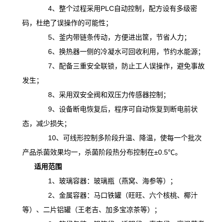
4、整个过程采用PLC自动控制，配方设有多级密
码，杜绝了误操作的可能性；
5、釜内带链条传动，方便进出筐，节省人力；
6、换热器一侧的冷凝水可回收利用，节约水能源；
7、配备三重安全联锁，防止工人误操作，避免事故
发生；
8、采用双安全阀和双压力传感器控制；
9、设备断电恢复后，程序可自动恢复到断电前状
态，减少损失；
10、可线形控制多阶段升温、降温，
使
每一个批次
产品杀菌效果均一，杀菌阶段热分布控制在
±0.5℃。
适用范围
1、玻璃容器：玻璃瓶（燕窝、海参等）；
2、金属容器：马口铁罐（旺旺、六个核桃、椰汁
等）、二片铝罐（王老吉、加多宝凉茶等）；