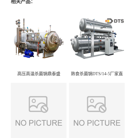
相关产品：
高压高温杀菌锅鼎泰盛
熟食杀菌锅DTS/14-5厂家直
DTS/15-4
供