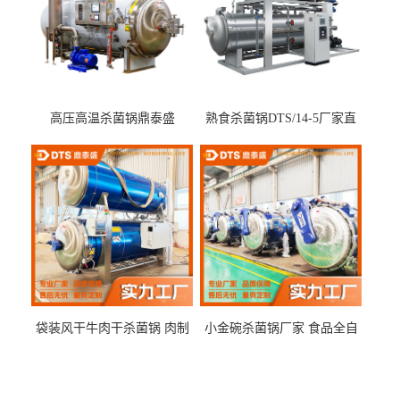
高压高温杀菌锅鼎泰盛
熟食杀菌锅DTS/14-5厂家直
DTS/15-4
供
袋装风干牛肉干杀菌锅 肉制
小金碗杀菌锅厂家 食品全自
品高温杀菌釜 食品杀菌设备
动杀菌设备 燕窝高温杀菌釜