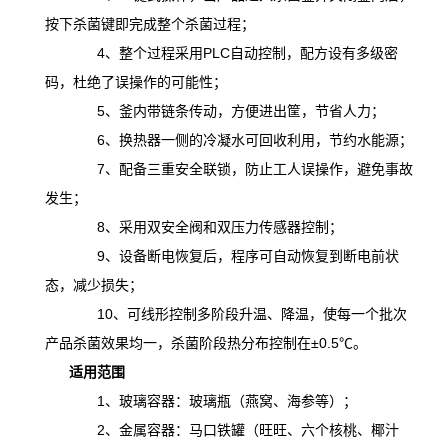
按下杀菌键即完成整个杀菌过程；
4、整个过程采用PLC自动控制，配方设有多级密
码，杜绝了误操作的可能性；
5、釜内带链条传动，方便进出筐，节省人力；
6、换热器一侧的冷凝水可回收利用，节约水能源；
7、配备三重安全联锁，防止工人误操作，避免事故
发生；
8、采用双安全阀和双压力传感器控制；
9、设备断电恢复后，程序可自动恢复到断电前状
态，减少损失；
10、可线形控制多阶段升温、降温，
使
每一个批次
产品杀菌效果均一，杀菌阶段热分布控制在
±0.5℃。
适用范围
1、玻璃容器：玻璃瓶（燕窝、海参等）；
2、金属容器：马口铁罐（旺旺、六个核桃、椰汁