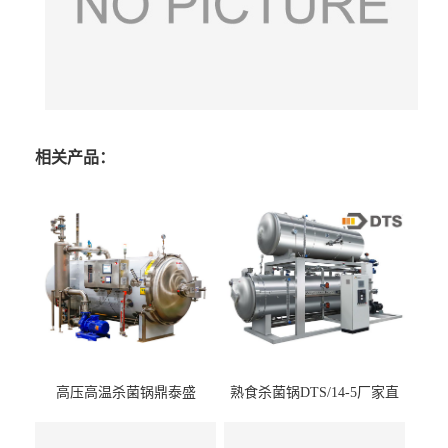
相关产品：
高压高温杀菌锅鼎泰盛
熟食杀菌锅DTS/14-5厂家直
DTS/15-4
供