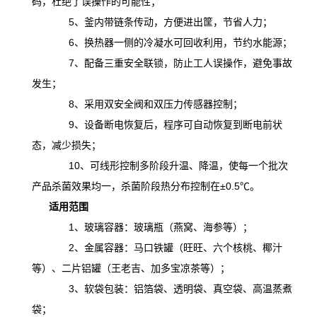
码，杜绝了误操作的可能性；
5、釜内带链条传动，方便进出筐，节省人力；
6、换热器一侧的冷凝水可回收利用，节约水能源；
7、配备三重安全联锁，防止工人误操作，避免事故
发生；
8、采用双安全阀和双压力传感器控制；
9、设备断电恢复后，程序可自动恢复到断电前状
态，减少损失；
10、可线形控制多阶段升温、降温，
使
每一个批次
产品杀菌效果均一，杀菌阶段热分布控制在
±0.5℃。
适用范围
1、玻璃容器：玻璃瓶（燕窝、海参等）；
2、金属容器：马口铁罐（旺旺、六个核桃、椰汁
等）、二片铝罐（王老吉、加多宝凉茶等）；
3、软袋包装：铝箔袋、透明袋、真空袋、高温蒸煮
袋；