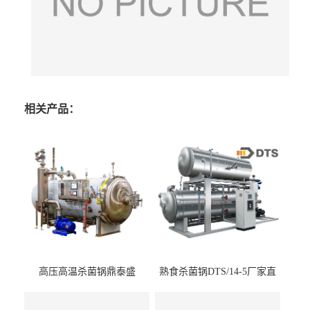
相关产品：
高压高温杀菌锅鼎泰盛
熟食杀菌锅DTS/14-5厂家直
DTS/15-4
供