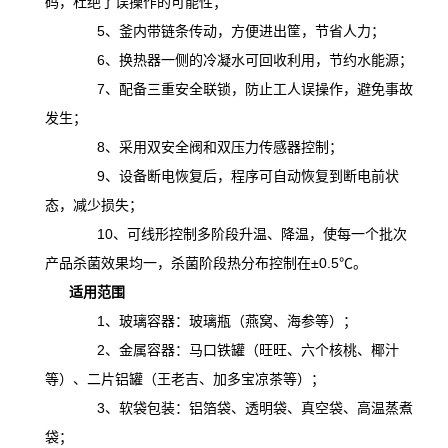
码，杜绝了误操作的可能性；
5、釜内带链条传动，方便进出筐，节省人力；
6、换热器一侧的冷凝水可回收利用，节约水能源；
7、配备三重安全联锁，防止工人误操作，避免事故
发生；
8、采用双安全阀和双压力传感器控制；
9、设备断电恢复后，程序可自动恢复到断电前状
态，减少损失；
10、可线形控制多阶段升温、降温，
使
每一个批次
产品杀菌效果均一，杀菌阶段热分布控制在
±0.5℃。
适用范围
1、玻璃容器：玻璃瓶（燕窝、海参等）；
2、金属容器：马口铁罐（旺旺、六个核桃、椰汁
等）、二片铝罐（王老吉、加多宝凉茶等）；
3、软袋包装：铝箔袋、透明袋、真空袋、高温蒸煮
袋；