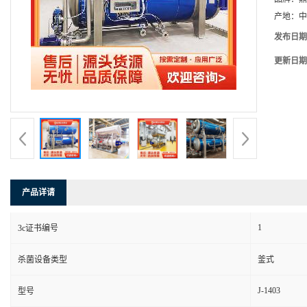
产地：
中
发布日期
更新日期
产品详请
1
3c证书编号
杀菌设备类型
釜式
J-1403
型号