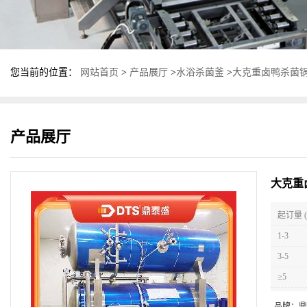
您当前的位置：
网站首页
>
产品展厅
>
水浴杀菌釜
>
大克重卤鸭杀菌锅
产品展厅
大克重
起订量 (
1-3
3-5
≥5
品牌：
鼎