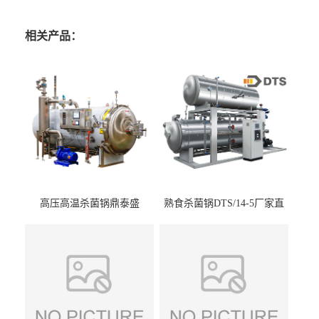
相关产品：
高压高温杀菌锅鼎泰盛
熟食杀菌锅DTS/14-5厂家直
DTS/15-4
供