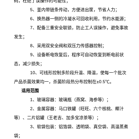
码，杜绝了误操作的可能性；
5、釜内带链条传动，方便进出筐，节省人力；
6、换热器一侧的冷凝水可回收利用，节约水能源；
7、配备三重安全联锁，防止工人误操作，避免事故
发生；
8、采用双安全阀和双压力传感器控制；
9、设备断电恢复后，程序可自动恢复到断电前状
态，减少损失；
10、可线形控制多阶段升温、降温，
使
每一个批次
产品杀菌效果均一，杀菌阶段热分布控制在
±0.5℃。
适用范围
1、玻璃容器：玻璃瓶（燕窝、海参等）；
2、金属容器：马口铁罐（旺旺、六个核桃、椰汁
等）、二片铝罐（王老吉、加多宝凉茶等）；
3、软袋包装：铝箔袋、透明袋、真空袋、高温蒸煮
袋；