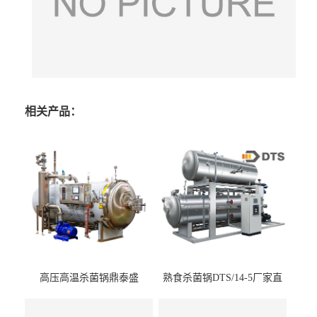
相关产品：
高压高温杀菌锅鼎泰盛
熟食杀菌锅DTS/14-5厂家直
DTS/15-4
供