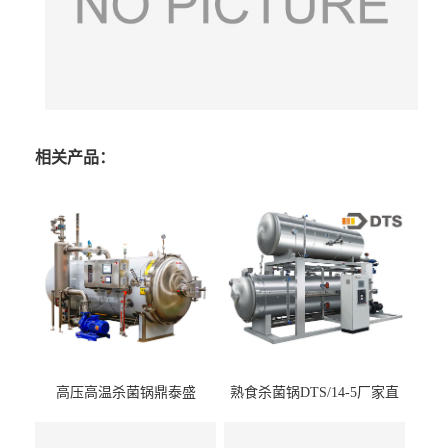
相关产品：
高压高温杀菌锅鼎泰盛
熟食杀菌锅DTS/14-5厂家直
DTS/15-4
供