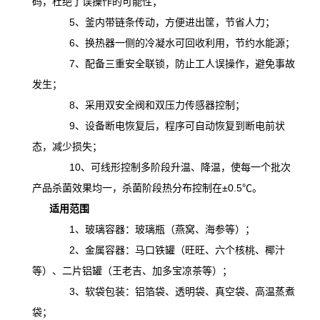
码，杜绝了误操作的可能性；
5、釜内带链条传动，方便进出筐，节省人力；
6、换热器一侧的冷凝水可回收利用，节约水能源；
7、配备三重安全联锁，防止工人误操作，避免事故
发生；
8、采用双安全阀和双压力传感器控制；
9、设备断电恢复后，程序可自动恢复到断电前状
态，减少损失；
10、可线形控制多阶段升温、降温，
使
每一个批次
产品杀菌效果均一，杀菌阶段热分布控制在
±0.5℃。
适用范围
1、玻璃容器：玻璃瓶（燕窝、海参等）；
2、金属容器：马口铁罐（旺旺、六个核桃、椰汁
等）、二片铝罐（王老吉、加多宝凉茶等）；
3、软袋包装：铝箔袋、透明袋、真空袋、高温蒸煮
袋；