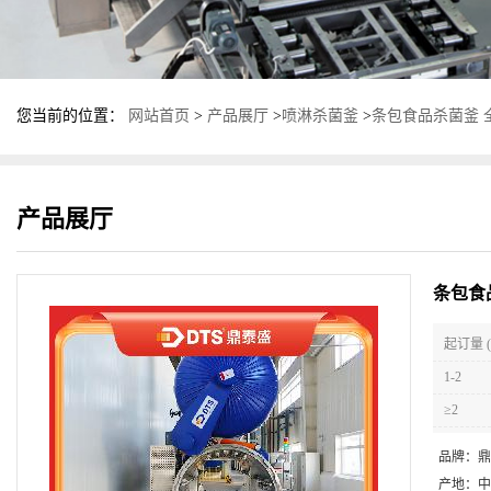
您当前的位置：
网站首页
>
产品展厅
>
喷淋杀菌釜
>
条包食品杀菌釜 
产品展厅
条包食
起订量 (
1-2
≥2
品牌：
鼎
产地：
中