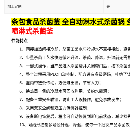
加工定制
是
条包食品杀菌釜 全自动淋水式杀菌锅 
喷淋式杀菌釜
性能特点
1、间接加热间接冷却，杀菌工艺水与冷却水不直接接触，避免
2、少量杀菌工艺水快速循环升温、杀菌、降温，升温前无需排
3、一键式操作，当产品进入杀菌釜并关闭釜门后，按下杀菌键
4、整个过程采用PLC自动控制，配方设有多级密码，杜绝了
5、釜内带链条传动，方便进出筐，节省人力；
6、换热器一侧的冷凝水可回收利用，节约水能源；
7、配备三重安全联锁，防止工人误操作，避免事故发生；
8、采用双安全阀和双压力传感器控制；
9、设备断电恢复后，程序可自动恢复到断电前状态，减少损
10、可线形控制多阶段升温、降温，
使
每一个批次产品杀菌效