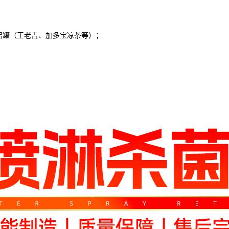
罐（王老吉、加多宝凉茶等）；