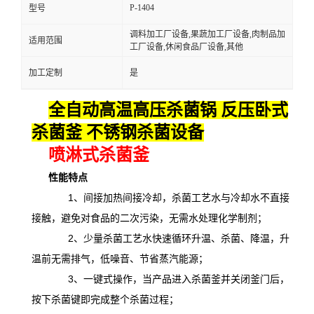
P-1404
型号
调料加工厂设备,果蔬加工厂设备,肉制品加
适用范围
工厂设备,休闲食品厂设备,其他
加工定制
是
全自动高温高压杀菌锅 反压卧式
杀菌釜 不锈钢杀菌设备
喷淋式杀菌釜
性能特点
1、间接加热间接冷却，杀菌工艺水与冷却水不直接
接触，避免对食品的二次污染，无需水处理化学制剂；
2、少量杀菌工艺水快速循环升温、杀菌、降温，升
温前无需排气，低噪音、节省蒸汽能源；
3、一键式操作，当产品进入杀菌釜并关闭釜门后，
按下杀菌键即完成整个杀菌过程；