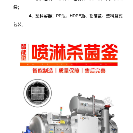
袋；
4、塑料容器：PP瓶、HDPE瓶、铝箔盒、塑料盒式
包装。