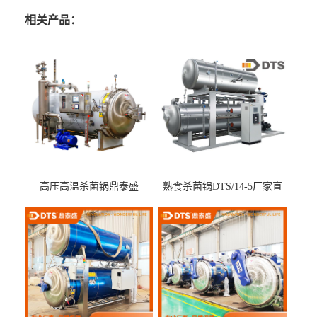
相关产品：
高压高温杀菌锅鼎泰盛
熟食杀菌锅DTS/14-5厂家直
DTS/15-4
供