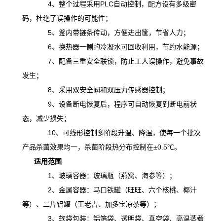
4、整个过程采用PLC自动控制，配方设有多级密
码，杜绝了误操作的可能性；
5、釜内带链条传动，方便进出筐，节省人力；
6、换热器一侧的冷凝水可回收利用，节约水能源；
7、配备三重安全联锁，防止工人误操作，避免事故
发生；
8、采用双安全阀和双压力传感器控制；
9、设备断电恢复后，程序可自动恢复到断电前状
态，减少损失；
10、可线形控制多阶段升温、降温，
使
每一个批次
产品杀菌效果均一，杀菌阶段热分布控制在
±0.5℃。
适用范围
1、玻璃容器：玻璃瓶（燕窝、海参等）；
2、金属容器：马口铁罐（旺旺、六个核桃、椰汁
等）、二片铝罐（王老吉、加多宝凉茶等）；
3、软袋包装：铝箔袋、透明袋、真空袋、高温蒸煮