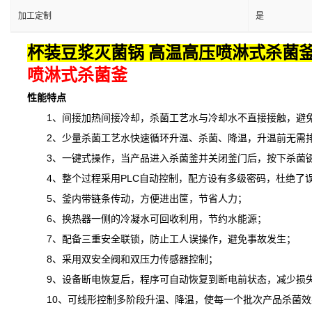
加工定制
是
杯装豆浆灭菌锅 高温高压喷淋式杀菌釜
喷淋式杀菌釜
性能特点
1、间接加热间接冷却，杀菌工艺水与冷却水不直接接触，避免
2、少量杀菌工艺水快速循环升温、杀菌、降温，升温前无需排
3、一键式操作，当产品进入杀菌釜并关闭釜门后，按下杀菌键
4、整个过程采用PLC自动控制，配方设有多级密码，杜绝了
5、釜内带链条传动，方便进出筐，节省人力；
6、换热器一侧的冷凝水可回收利用，节约水能源；
7、配备三重安全联锁，防止工人误操作，避免事故发生；
8、采用双安全阀和双压力传感器控制；
9、设备断电恢复后，程序可自动恢复到断电前状态，减少损
10、可线形控制多阶段升温、降温，
使
每一个批次产品杀菌效