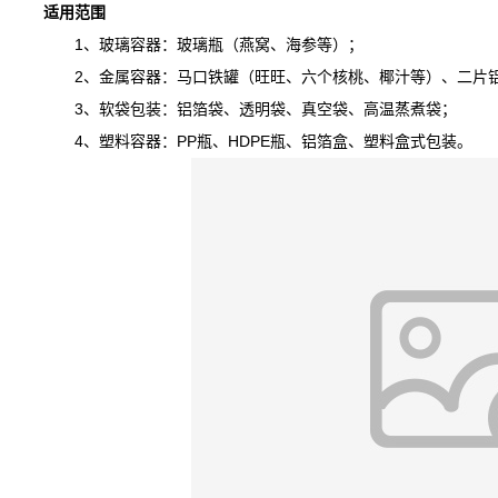
适用范围
1、玻璃容器：玻璃瓶（燕窝、海参等）；
2、金属容器：马口铁罐（旺旺、六个核桃、椰汁等）、二片铝
3、软袋包装：铝箔袋、透明袋、真空袋、高温蒸煮袋；
4、塑料容器：PP瓶、HDPE瓶、铝箔盒、塑料盒式包装。