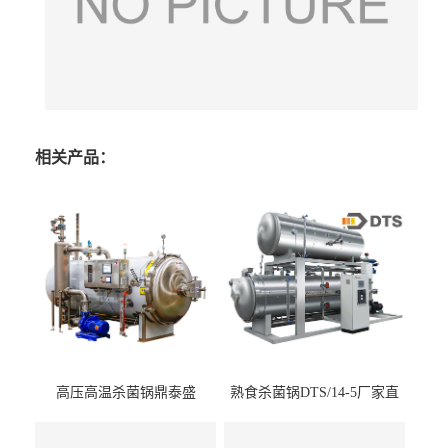
相关产品：
高压高温杀菌锅鼎泰盛
熟食杀菌锅DTS/14-5厂家直
DTS/15-4
供