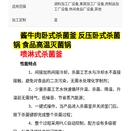
调料加工厂设备,果蔬加工厂设备,肉制品加
适用范围
工厂设备,休闲食品厂设备,其他
加工定制
是
酱牛肉卧式杀菌釜 反压卧式杀菌
锅 食品高温灭菌锅
喷淋式杀菌釜
性能特点
1、间接加热间接冷却，杀菌工艺水与冷却水不直接
接触，避免对食品的二次污染，无需水处理化学制剂；
2、少量杀菌工艺水快速循环升温、杀菌、降温，升
温前无需排气，低噪音、节省蒸汽能源；
3、一键式操作，当产品进入杀菌釜并关闭釜门后，
按下杀菌键即完成整个杀菌过程；
4、整个过程采用PLC自动控制，配方设有多级密