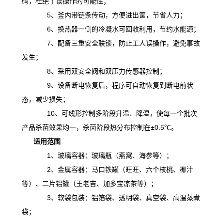
码，杜绝了误操作的可能性；
5、釜内带链条传动，方便进出筐，节省人力；
6、换热器一侧的冷凝水可回收利用，节约水能源；
7、配备三重安全联锁，防止工人误操作，避免事故
发生；
8、采用双安全阀和双压力传感器控制；
9、设备断电恢复后，程序可自动恢复到断电前状
态，减少损失；
10、可线形控制多阶段升温、降温，
使
每一个批次
产品杀菌效果均一，杀菌阶段热分布控制在
±0.5℃。
适用范围
1、玻璃容器：玻璃瓶（燕窝、海参等）；
2、金属容器：马口铁罐（旺旺、六个核桃、椰汁
等）、二片铝罐（王老吉、加多宝凉茶等）；
3、软袋包装：铝箔袋、透明袋、真空袋、高温蒸煮
袋；