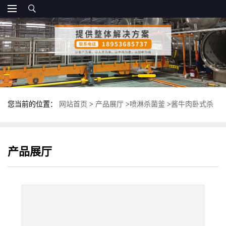
您当前的位置：
网站首页
>
产品展厅
>
喷淋杀菌釜
>
酱牛肉卧式杀
菌釜 反压卧式杀菌锅 食品高温灭菌锅
产品展厅