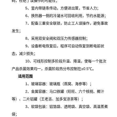
码，杜绝了误操作的可能性；
5、釜内带链条传动，方便进出筐，节省人力；
6、换热器一侧的冷凝水可回收利用，节约水能源；
7、配备三重安全联锁，防止工人误操作，避免事故
发生；
8、采用双安全阀和双压力传感器控制；
9、设备断电恢复后，程序可自动恢复到断电前状
态，减少损失；
10、可线形控制多阶段升温、降温，
使
每一个批次
产品杀菌效果均一，杀菌阶段热分布控制在
±0.5℃。
适用范围
1、玻璃容器：玻璃瓶（燕窝、海参等）；
2、金属容器：马口铁罐（旺旺、六个核桃、椰汁
等）、二片铝罐（王老吉、加多宝凉茶等）；
3、软袋包装：铝箔袋、透明袋、真空袋、高温蒸煮
袋；