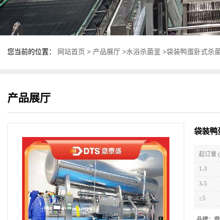
您当前的位置：
网站首页
>
产品展厅
>
水浴杀菌釜
>
袋装鸭蛋卧式杀菌
产品展厅
袋装鸭
起订量 (
1-3
3-5
≥5
品牌：
鼎