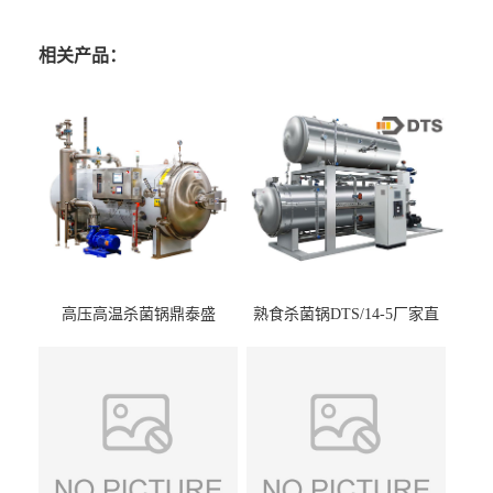
相关产品：
高压高温杀菌锅鼎泰盛
熟食杀菌锅DTS/14-5厂家直
DTS/15-4
供