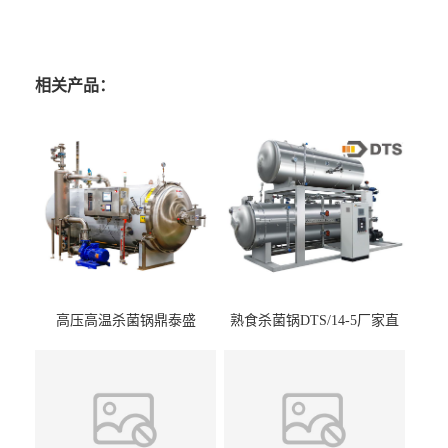
相关产品：
高压高温杀菌锅鼎泰盛
熟食杀菌锅DTS/14-5厂家直
DTS/15-4
供