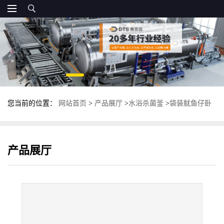
您当前的位置：
网站首页
>
产品展厅
>
水浴杀菌釜
>
袋装鱿鱼仔卧
式杀菌釜 一拖二卧式杀菌锅 全自动灭菌锅
产品展厅