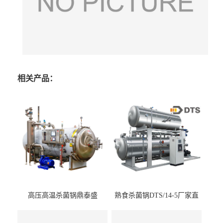
相关产品：
高压高温杀菌锅鼎泰盛
熟食杀菌锅DTS/14-5厂家直
DTS/15-4
供