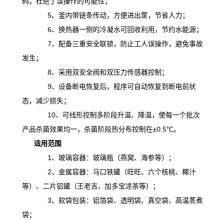
码，杜绝了误操作的可能性；
5、釜内带链条传动，方便进出筐，节省人力；
6、换热器一侧的冷凝水可回收利用，节约水能源；
7、配备三重安全联锁，防止工人误操作，避免事故
发生；
8、采用双安全阀和双压力传感器控制；
9、设备断电恢复后，程序可自动恢复到断电前状
态，减少损失；
10、可线形控制多阶段升温、降温，
使
每一个批次
产品杀菌效果均一，杀菌阶段热分布控制在
±0.5℃。
适用范围
1、玻璃容器：玻璃瓶（燕窝、海参等）；
2、金属容器：马口铁罐（旺旺、六个核桃、椰汁
等）、二片铝罐（王老吉、加多宝凉茶等）；
3、软袋包装：铝箔袋、透明袋、真空袋、高温蒸煮
袋；