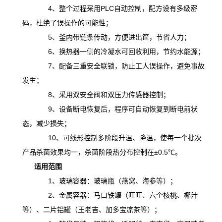
4、整个过程采用PLC自动控制，配方设有多级密
码，杜绝了误操作的可能性；
5、釜内带链条传动，方便进出筐，节省人力；
6、换热器一侧的冷凝水可回收利用，节约水能源；
7、配备三重安全联锁，防止工人误操作，避免事故
发生；
8、采用双安全阀和双压力传感器控制；
9、设备断电恢复后，程序可自动恢复到断电前状
态，减少损失；
10、可线形控制多阶段升温、降温，
使
每一个批次
产品杀菌效果均一，杀菌阶段热分布控制在
±0.5℃。
适用范围
1、玻璃容器：玻璃瓶（燕窝、海参等）；
2、金属容器：马口铁罐（旺旺、六个核桃、椰汁
等）、二片铝罐（王老吉、加多宝凉茶等）；