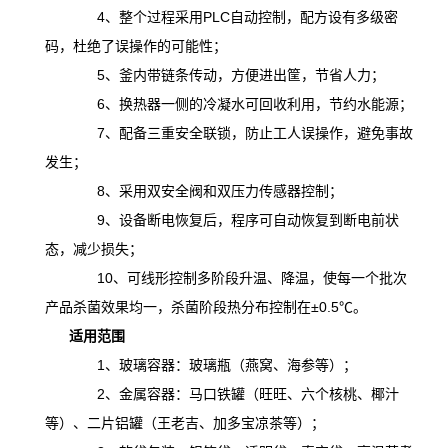
4、整个过程采用PLC自动控制，配方设有多级密
码，杜绝了误操作的可能性；
5、釜内带链条传动，方便进出筐，节省人力；
6、换热器一侧的冷凝水可回收利用，节约水能源；
7、配备三重安全联锁，防止工人误操作，避免事故
发生；
8、采用双安全阀和双压力传感器控制；
9、设备断电恢复后，程序可自动恢复到断电前状
态，减少损失；
10、可线形控制多阶段升温、降温，
使
每一个批次
产品杀菌效果均一，杀菌阶段热分布控制在
±0.5℃。
适用范围
1、玻璃容器：玻璃瓶（燕窝、海参等）；
2、金属容器：马口铁罐（旺旺、六个核桃、椰汁
等）、二片铝罐（王老吉、加多宝凉茶等）；