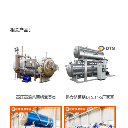
相关产品：
高压高温杀菌锅鼎泰盛
熟食杀菌锅DTS/14-5厂家直
DTS/15-4
供