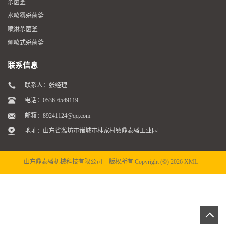
杀菌釜
水喷雾杀菌釜
喷淋杀菌釜
侧喷式杀菌釜
联系信息
联系人：张经理
电话：0536-6549119
邮箱：
89241124@qq.com
地址：山东省潍坊市诸城市林家村镇鼎泰盛工业园
山东鼎泰盛机械科技有限公司
版权所有 Copyright (©) 2026
XML